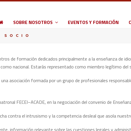
SOBRE NOSOTROS
EVENTOS Y FORMACIÓN
R SOCIO
ros de formación dedicados principalmente a la enseñanza de idiom
al como nacional. Estarás representado como miembro legítimo del s
e una asociación formada por un grupo de profesionales responsab
patronal FECEI–ACADE, en la negociación del convenio de Enseñan
cha contra el intrusismo y la competencia desleal que asola nuestr
nte, información relevante sobre las cuestiones legales y administ